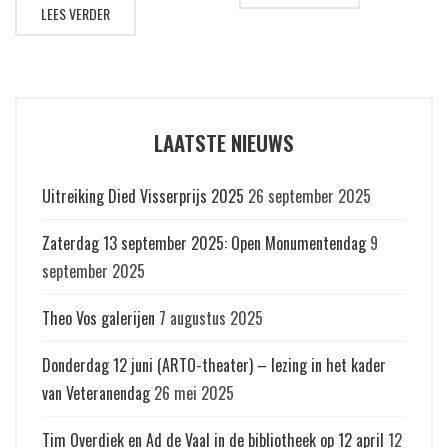
Verenging Schoonhoven
LEES VERDER
heer Joost Cox, auteur van het
gisterenavond een succesvolle
recent uitgegeven nieuwe
bijeenkomst. De lezing in
standaardwerk ‘Repertorium
restaurant Belvedere werd
Stadsrechten in Nederland’,...
bijgewoond...
LAATSTE NIEUWS
Uitreiking Died Visserprijs 2025
26 september 2025
Zaterdag 13 september 2025: Open Monumentendag
9
september 2025
Theo Vos galerijen
7 augustus 2025
Donderdag 12 juni (ARTO-theater) – lezing in het kader
van Veteranendag
26 mei 2025
Tim Overdiek en Ad de Vaal in de bibliotheek op 12 april
12