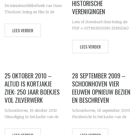
HISTORISCHE
De miniatuurbibliotheek van Guus
VERENIGINGEN
Thurkow; lezing en film In de
komende Boekenweek is extra
Lees of download deze lezing als
aandacht voor een hele bijzondere
PDF » UITNODIGING DINSDAG
LEES VERDER
bibliotheekcollectie, namelijk de
22 DECEMBER: lezing bij ‘BOVEN’
collectie miniatuurboekjes van
Brasserie Springer, het restaurant
dhr. Thurkow. Ze staan
LEES VERDER
aan ‘het Springerpark’ van
permanent...
Schoonhoven. Vooraf is er
(vrijblijvend) mogelijkheid om...
25 OKTOBER 2010 –
28 SEPTEMBER 2009 –
ALTIJD IS KORTJAKJE
SCHOONHOVEN VIER
ZIEK: 250 JAAR BOEKJES
EEUWEN OPNIEUW BEZIEN
VOL ZILVERWERK
EN BESCHREVEN
Schoonhoven, 19 oktober 2010
Schoonhoven, 18 september 2009
Uitnodiging In het kader van de
Persbericht In het kader van de
maandelijkse lezingen organiseert
maandelijkse lezingen organiseert
de Historische Vereniging
de Historische Vereniging