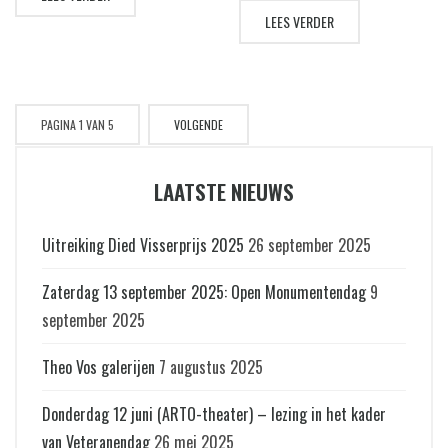
aan ‘het Springerpark’ van
Graag van tevoren aanmelden,
LEES VERDER
Schoonhoven. Vooraf is er
telefonisch 0182-385406,...
(vrijblijvend) mogelijkheid om een
‘Aanschuifmaaltijd’ te nuttigen
voor € 13,50! De...
PAGINA 1 VAN 5
VOLGENDE
LAATSTE NIEUWS
Uitreiking Died Visserprijs 2025
26 september 2025
Zaterdag 13 september 2025: Open Monumentendag
9
september 2025
Theo Vos galerijen
7 augustus 2025
Donderdag 12 juni (ARTO-theater) – lezing in het kader
van Veteranendag
26 mei 2025