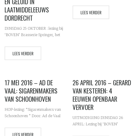
EN GELUID IN
het restaurant aan ‘het
Springerpark’ van Schoonhoven.
LAATMIDDELEEUWS
LEES VERDER
Vooraf is er (vrijblijvend)
DORDRECHT
mogelijkheid om een
‘Aanschuifmaaltijd’ te nuttigen
DINSDAG 25 OKTOBER : lezing bij
voor € 13,50 !...
‘BOVEN’ Brasserie Springer, het
restaurant aan ‘het Springerpark’
van Schoonhoven. Vooraf is er
LEES VERDER
(vrijblijvend) mogelijkheid om een
‘Aanschuifmaaltijd’ te nuttigen
voor € 13,50 !...
17 MEI 2016 – AD DE
26 APRIL 2016 – GERARD
VAAL: SIGARENMAKERS
VAN KESTEREN: 4
VAN SCHOONHOVEN
EEUWEN OPENBAAR
VERVOER
HOP-lezing: “Sigarenmakers van
Schoonhoven ” Door: Ad de Vaal
UITNODIGING DINSDAG 26
Dinsdag 17 mei 2016 van 19:00 tot
APRIL: Lezing bij ‘BOVEN’
20:30 uur HOP Spoorstraat 3A,
Brasserie Springer, het restaurant
LEES VERDER
Schoonhoven Toegang gratis.