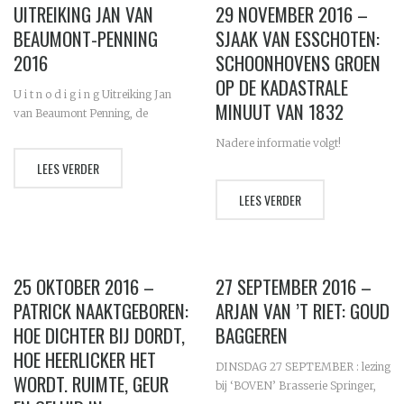
UITREIKING JAN VAN
29 NOVEMBER 2016 –
BEAUMONT-PENNING
SJAAK VAN ESSCHOTEN:
2016
SCHOONHOVENS GROEN
OP DE KADASTRALE
U i t n o d i g i n g Uitreiking Jan
MINUUT VAN 1832
van Beaumont Penning, de
Schoonhovense Stadsprijs voor
Nadere informatie volgt!
historisch werk en onderzoek,
LEES VERDER
vrijdag 9 september 2016 Op
vrijdag...
LEES VERDER
25 OKTOBER 2016 –
27 SEPTEMBER 2016 –
PATRICK NAAKTGEBOREN:
ARJAN VAN ’T RIET: GOUD
HOE DICHTER BIJ DORDT,
BAGGEREN
HOE HEERLICKER HET
DINSDAG 27 SEPTEMBER : lezing
WORDT. RUIMTE, GEUR
bij ‘BOVEN’ Brasserie Springer,