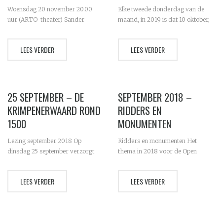
Woensdag 20 november 20.00
Elke tweede donderdag van de
uur (ARTO-theater) Sander
maand, in 2019 is dat 10 oktober,
Wassing – Eendenkooien in de
14 november en 12 december,
Krimpener-waard Eendenkooien
wordt in de bibliotheek op groot
LEES VERDER
LEES VERDER
in de Krimpenerwaard
scherm een film over de
Cultuurhistorische schatten in de
geschiedenis van...
polder Waren er geen grote
veestapels die grote aantallen...
25 SEPTEMBER – DE
SEPTEMBER 2018 –
KRIMPENERWAARD ROND
RIDDERS EN
1500
MONUMENTEN
Lezing september 2018 Op
Ridders en monumenten Het
dinsdag 25 september verzorgt
thema in 2018 voor de Open
dr. Rombert Stapel een lezing over
Monumenten Dag is Europa. Ook
Krimpenerwaard rond 1500. De
in Schoonhoven zijn de sporen
LEES VERDER
LEES VERDER
Krimpenerwaard rond 1500 In de
van Europa tastbaar. Zo had de
17de eeuw heeft Holland een
Ridderlijke Duitse Orde een...
bloeiende economie van
internationale...