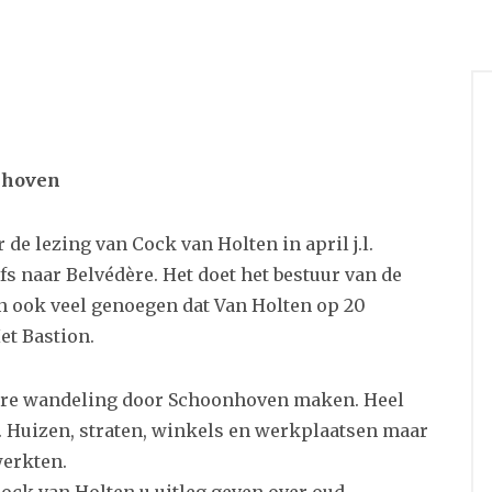
nhoven
de lezing van Cock van Holten in april j.l.
 naar Belvédère. Het doet het bestuur van de
 ook veel genoegen dat Van Holten op 20
et Bastion.
ndere wandeling door Schoonhoven maken. Heel
. Huizen, straten, winkels en werkplaatsen maar
werkten.
ock van Holten u uitleg geven over oud