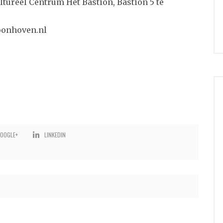
tureel Centrum Het Bastion, Bastion 5 te
oonhoven.nl
OOGLE+
LINKEDIN