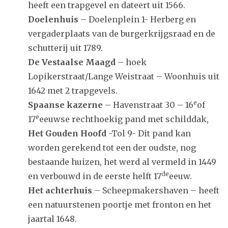
heeft een trapgevel en dateert uit 1566.
Doelenhuis
– Doelenplein 1- Herberg en
vergaderplaats van de burgerkrijgsraad en de
schutterij uit 1789.
De Vestaalse Maagd
– hoek
Lopikerstraat/Lange Weistraat – Woonhuis uit
1642 met 2 trapgevels.
e
Spaanse kazerne
– Havenstraat 30 – 16
of
e
17
eeuwse rechthoekig pand met schilddak,
Het Gouden Hoofd
-Tol 9- Dit pand kan
worden gerekend tot een der oudste, nog
bestaande huizen, het werd al vermeld in 1449
de
en verbouwd in de eerste helft 17
eeuw.
Het achterhuis
– Scheepmakershaven – heeft
een natuurstenen poortje met fronton en het
jaartal 1648.