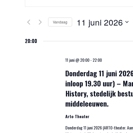
Zoeken
een
En
keyword
Weergeven
11 juni 2026
in.
Vandaag
Navigatie
Zoek
Selecteer
voor
een
20:00
Evenementen
datum.
met
11 juni @ 20:00
-
22:00
keyword.
Donderdag 11 juni 202
inloop 19.30 uur) – Ma
History, stedelijk best
middeleeuwen.
Arto Theater
Donderdag 11 juni 2026 (ARTO-theater. Aanv