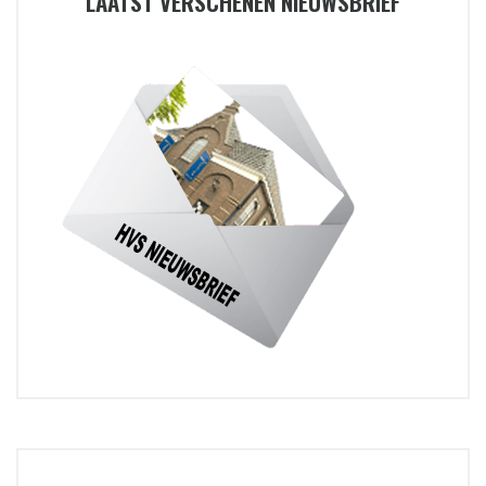
LAATST VERSCHENEN NIEUWSBRIEF