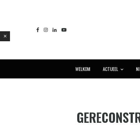
WELKOM
ACTUEEL
N
E
GERECONST