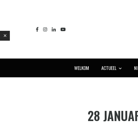
WELKOM
ACTUEEL
N
E
28 JANUA