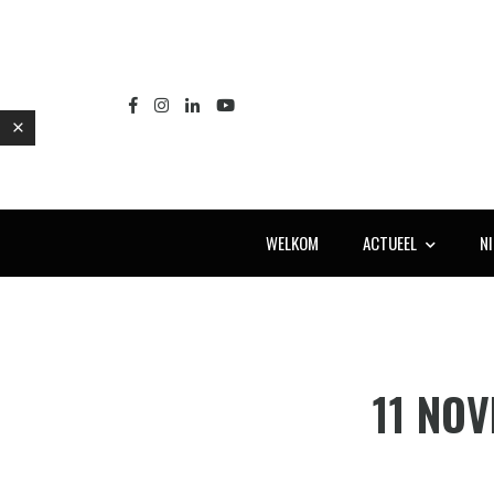
WELKOM
ACTUEEL
N
E
11 NO