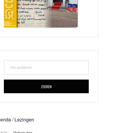
ZOEKEN
enda / Lezingen
Gehele dag
AUG