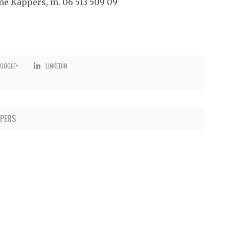
ne Kappers, m. 06 513 509 09
OOGLE+
LINKEDIN
PPERS