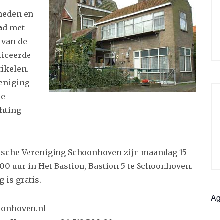
smeden en
ad met
 van de
liceerde
tikelen.
reniging
le
chting
rische Vereniging Schoonhoven zijn maandag 15
0 uur in Het Bastion, Bastion 5 te Schoonhoven.
 is gratis.
Ag
oonhoven.nl