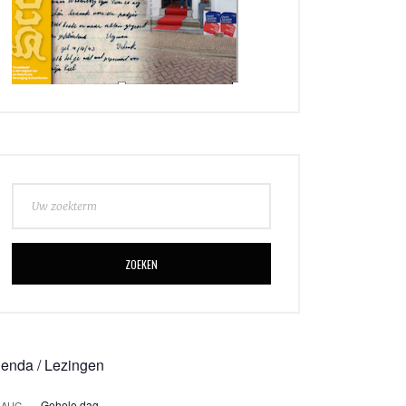
ZOEKEN
enda / Lezingen
Gehele dag
AUG