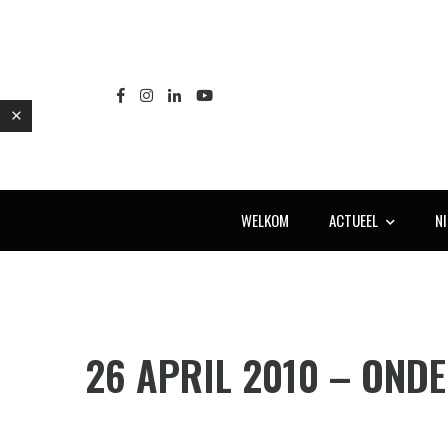
WELKOM
ACTUEEL
N
E
26 APRIL 2010 – OND