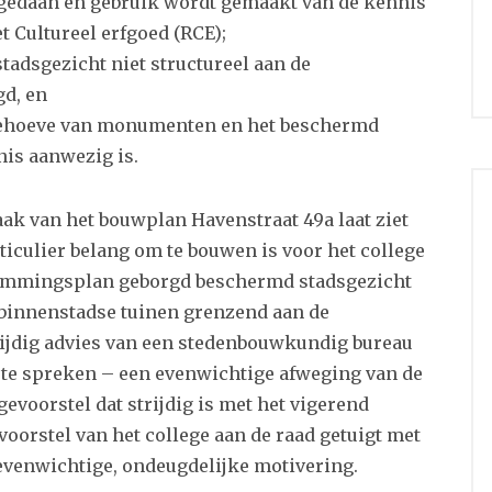
 gedaan en gebruik wordt gemaakt van de kennis
et Cultureel erfgoed (RCE);
tadsgezicht niet structureel aan de
d, en
behoeve van monumenten en het beschermd
is aanwezig is.
zaak van het bouwplan Havenstraat 49a laat ziet
iculier belang om te bouwen is voor het college
temmingsplan geborgd beschermd stadsgezicht
binnenstadse tuinen grenzend aan de
nzijdig advies van een stedenbouwkundig bureau
 te spreken – een evenwichtige afweging van de
evoorstel dat strijdig is met het vigerend
oorstel van het college aan de raad getuigt met
evenwichtige, ondeugdelijke motivering.